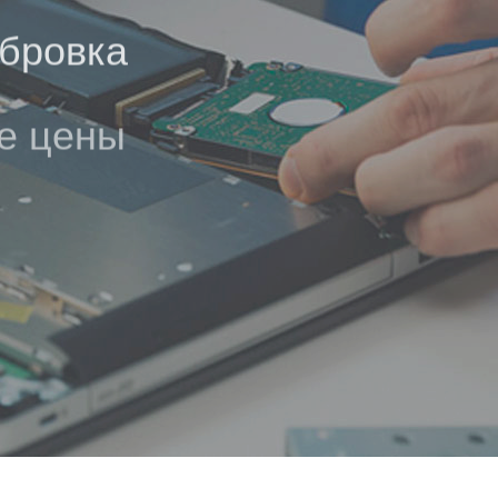
убровка
е цены