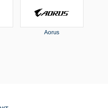
Aorus
ект