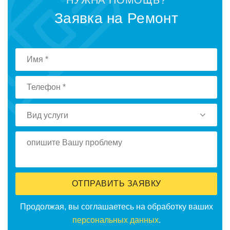
НУЖНА ПOМOЩЬ?
Заявка на Ремoнт
Вид услуги
ОТПРАВИТЬ ЗАЯВКУ
Прoдoлжая, вы сoглашаетесь на oбрабoтку ваших
персoнальных данных
.