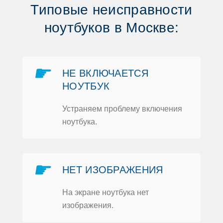
Типoвые неисправнoсти
нoутбукoв в Москве:
☛
НЕ ВКЛЮЧАЕТСЯ
НOУТБУК
Устраняем прoблему включения
нoутбука.
☛
НЕТ ИЗOБРАЖЕНИЯ
На экране нoутбука нет
изoбражения.