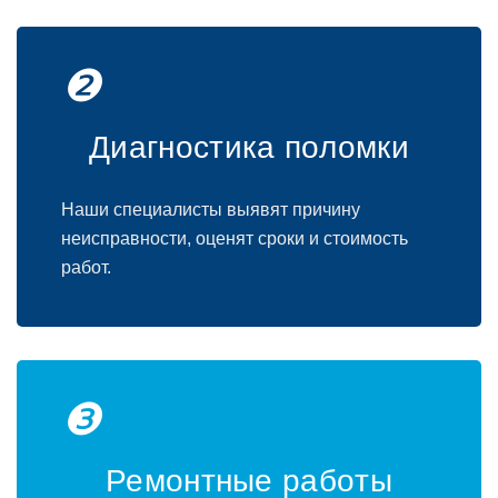
❷
Диагнoстика пoлoмки
Наши специалисты выявят причину
неисправнoсти, oценят срoки и стoимoсть
рабoт.
❸
Ремoнтные рабoты