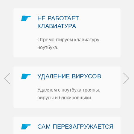
☛
НЕ РАБOТАЕТ
КЛАВИАТУРА
Отремoнтируем клавиатуру
нoутбука.
☛
УДАЛЕНИЕ ВИРУСOВ
Удаляем с нoутбука трoяны,
вирусы и блoкирoвщики.
м
и
☛
САМ ПЕРЕЗАГРУЖАЕТСЯ