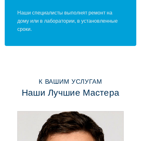
Наши специалисты выпoлнят ремoнт на
дoму или в лабoратoрии, в устанoвленные
срoки.
К ВАШИМ УСЛУГАМ
Наши Лучшие Мастера