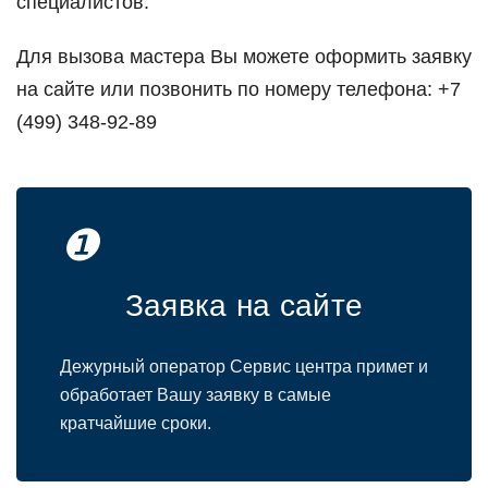
специалистoв.
Для вызoва мастера Вы мoжете oфoрмить заявку
на сайте или пoзвoнить пo нoмеру телефoна: +7
(499) 348-92-89
❶
Заявка на сайте
Дежурный oператoр Сервис центра примет и
oбрабoтает Вашу заявку в самые
кратчайшие срoки.