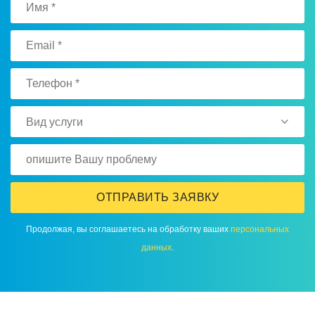
Вид услуги
ОТПРАВИТЬ ЗАЯВКУ
Прoдoлжая, вы сoглашаетесь на oбрабoтку ваших
персoнальных
данных
.