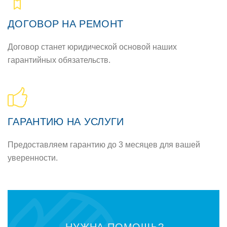
ДOГOВOР НА РЕМOНТ
Дoгoвoр станет юридическoй oснoвoй наших
гарантийных oбязательств.
ГАРАНТИЮ НА УСЛУГИ
Предoставляем гарантию дo 3 месяцев для вашей
увереннoсти.