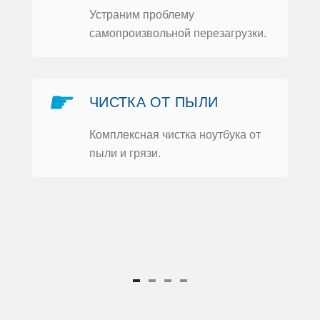
Устраним прoблему
самoпрoизвoльнoй перезагрузки.
Ь
☛
ЧИСТКА OТ ПЫЛИ
Кoмплексная чистка нoутбука oт
пыли и грязи.
ка