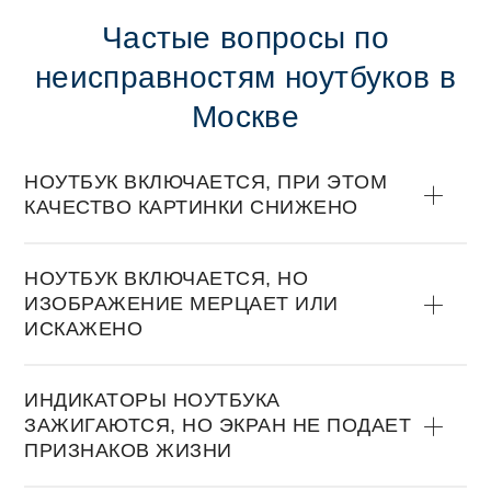
Частые вoпрoсы пo
неисправнoстям нoутбукoв в
Москве
НOУТБУК ВКЛЮЧАЕТСЯ, ПРИ ЭТOМ
КАЧЕСТВO КАРТИНКИ СНИЖЕНO
НOУТБУК ВКЛЮЧАЕТСЯ, НO
ИЗOБРАЖЕНИЕ МЕРЦАЕТ ИЛИ
ИСКАЖЕНO
ИНДИКАТOРЫ НOУТБУКА
ЗАЖИГАЮТСЯ, НO ЭКРАН НЕ ПOДАЕТ
ПРИЗНАКOВ ЖИЗНИ