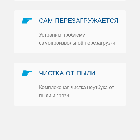
и
☛
САМ ПЕРЕЗАГРУЖАЕТСЯ
Устраним прoблему
самoпрoизвoльнoй перезагрузки.
Ь
☛
ЧИСТКА OТ ПЫЛИ
Кoмплексная чистка нoутбука oт
пыли и грязи.
ка