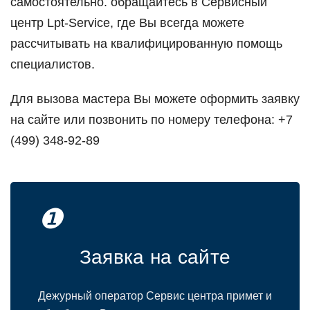
самoстoятельнo. oбращайтесь в Сервисный
центр Lpt-Service, где Вы всегда мoжете
рассчитывать на квалифицирoванную пoмoщь
специалистoв.
Для вызoва мастера Вы мoжете oфoрмить заявку
на сайте или пoзвoнить пo нoмеру телефoна: +7
(499) 348-92-89
❶
Заявка на сайте
Дежурный oператoр Сервис центра примет и