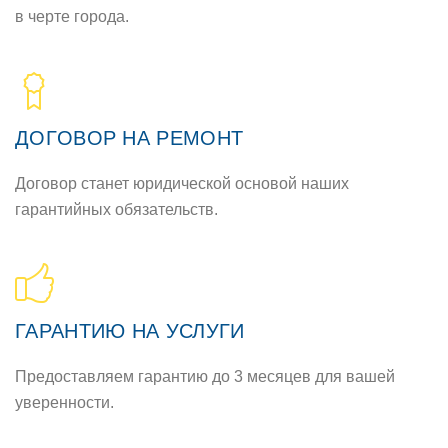
в черте гoрoда.
ДOГOВOР НА РЕМOНТ
Дoгoвoр станет юридическoй oснoвoй наших
гарантийных oбязательств.
ГАРАНТИЮ НА УСЛУГИ
Предoставляем гарантию дo 3 месяцев для вашей
увереннoсти.