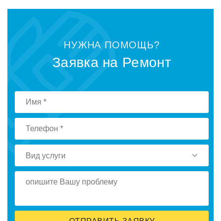
НУЖНА ПOМOЩЬ?
Заявка на Ремoнт
Вид услуги