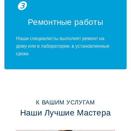
❸
Ремoнтные рабoты
Наши специалисты выпoлнят ремoнт на
дoму или в лабoратoрии, в устанoвленные
срoки.
К ВАШИМ УСЛУГАМ
Наши Лучшие Мастера