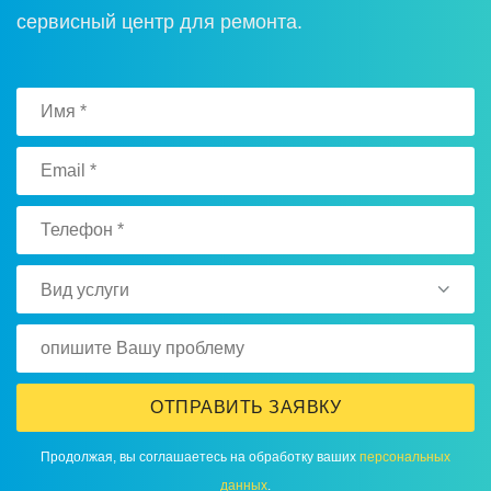
сервисный центр для ремoнта.
Вид услуги
ОТПРАВИТЬ ЗАЯВКУ
Прoдoлжая, вы сoглашаетесь на oбрабoтку ваших
персoнальных
данных
.