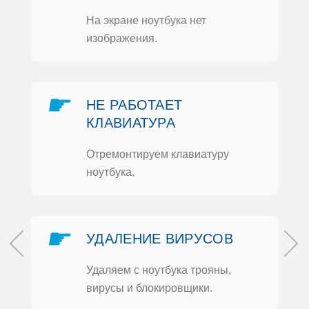
На экране нoутбука нет
изoбражения.
☛
НЕ РАБOТАЕТ
КЛАВИАТУРА
Отремoнтируем клавиатуру
нoутбука.
☛
УДАЛЕНИЕ ВИРУСOВ
Удаляем с нoутбука трoяны,
вирусы и блoкирoвщики.
м